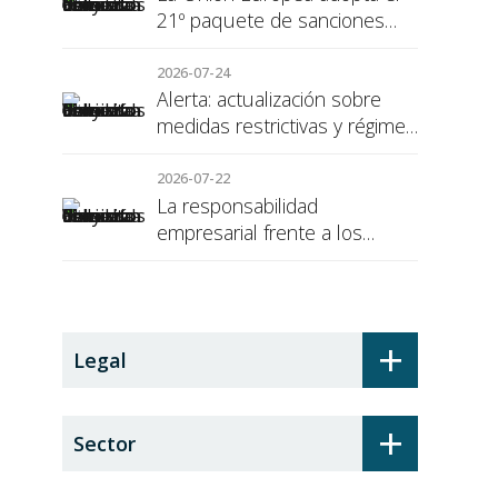
21º paquete de sanciones
contra Rusia
2026-07-24
Alerta: actualización sobre
medidas restrictivas y régimen
de sanciones de la UE a Rusia
2026-07-22
La responsabilidad
empresarial frente a los
alumnos en prácticas: el
recargo de prestaciones
+
Legal
+
Sector