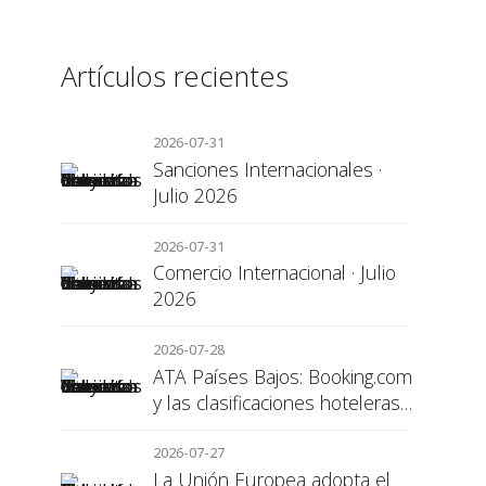
Artículos recientes
2026-07-31
Sanciones Internacionales ·
Julio 2026
2026-07-31
Comercio Internacional · Julio
2026
2026-07-28
ATA Países Bajos: Booking.com
y las clasificaciones hoteleras,
una cuestión de transparencia
para el consumidor
2026-07-27
La Unión Europea adopta el