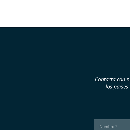
Contacta con 
los países
Contacto
Formulario