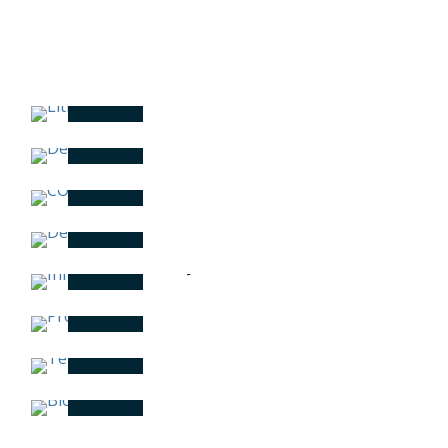
LITIGIOS BANCARIOS
DERECHO BANCARIO Y
FINANCIERO
CORPORATIVO Y M&A
DERECHO PENAL
INFRAESTRUCTURAS Y
PROJECT FINANCE
PROPIEDAD INTELECTUAL
E INDUSTRIAL
TELECOMUNICACIONES &
MEDIA
BLOCKCHAIN Y
CRIPTOMONEDAS