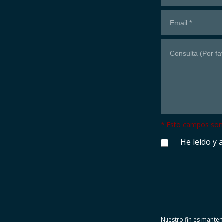
en
español
* Esto campos son 
He leído y 
Nuestro fin es manten