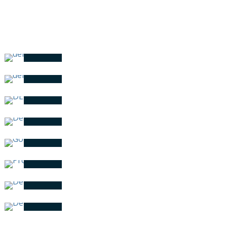
DERECHO AERONÁUTICO
DERECHO CONCURSAL
DERECHO DE FAMILIА
DERECHO DE SEGUROS
GOLDEN VISА
PROTECCION DE DATOS
DERECHO DE LA
COMPETENCIA
DERECHO
ADMINISTRATIVO