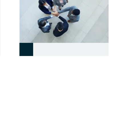
INTERNACIONAL
Concebimos el sector jurídico como
un sector esencialmente profesional
e intelectual y no como un campo de
éxitos financieros. No competimos
en los mercados locales. Por eso,
integramos y reforzamos los
equipos locales como si de un EPC
se tratara.