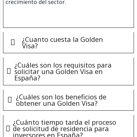
crecimiento del sector.
¿Cuanto cuesta la Golden
Visa?
¿Cuánto cuesta la
¿Cuáles son los requisitos para
Golden Visa?
solicitar una Golden Visa en
España?
¿Cuáles son los
El coste de la Golden Visa en España puede
¿Cuáles son los beneficios de
variar dependiendo de la naturaleza de la
requisitos para
obtener una Golden Visa?
inversión realizada. En general, el importe
¿Cuáles son los
mínimo de inversión requerido es de 500.000
solicitar una Golden
¿Cuánto tiempo tarda el proceso
euros. Además, también hay que tener en
beneficios de obtener
de solicitud de residencia para
cuenta los gastos adicionales asociados a la
Visa en España?
inversores en España?
inversión, como impuestos, tasas y gastos