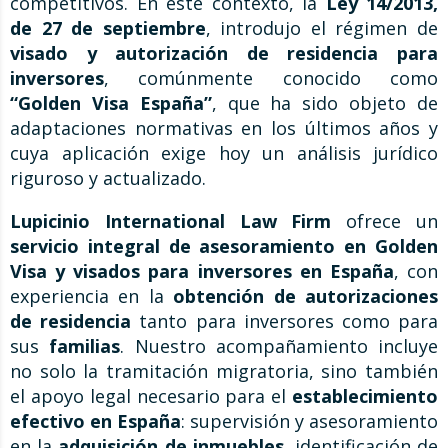
competitivos. En este contexto, la
Ley 14/2013,
de 27 de septiembre
, introdujo el régimen de
visado y autorización de residencia para
inversores
, comúnmente conocido como
“Golden Visa España”
, que ha sido objeto de
adaptaciones normativas en los últimos años y
cuya aplicación exige hoy un análisis jurídico
riguroso y actualizado.
Lupicinio International Law Firm
ofrece un
servicio integral de asesoramiento en Golden
Visa y visados para inversores en España
, con
experiencia en la
obtención de autorizaciones
de residencia
tanto para inversores como para
sus
familias
. Nuestro acompañamiento incluye
no solo la tramitación migratoria, sino también
el apoyo legal necesario para el
establecimiento
efectivo en España
: supervisión y asesoramiento
en la
adquisición de inmuebles
, identificación de