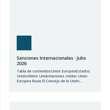
Sanciones Internacionales · Julio
2026
Tabla de contenidosUnión EuropeaEstados
UnidosReino UnidoNaciones Unidas Unión
Europea Rusia El Consejo de la Unión
Europea, en fecha de 3 de julio de 2026,
aprueba el Reglamento de Ejecución (UE)
2026/1541 del Consejo, de 3 de julio de
2026, por el que se aplica el Reglamento
(UE) 2018/1542 relativo a la adopción de