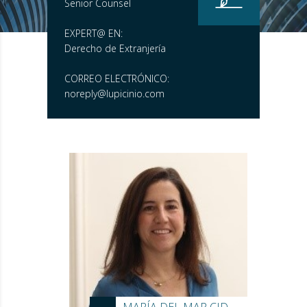
Senior Counsel
EXPERT@ EN:
Derecho de Extranjería
CORREO ELECTRÓNICO:
noreply@lupicinio.com
MARÍA DEL MAR CID