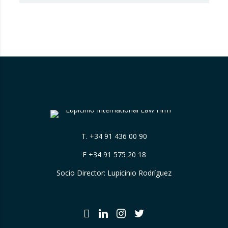
que considera que Booking.com induce a
error a los consumidores al mostrar en su
plataforma clasificaciones por estrellas
asignadas por los propios hoteles sin
explicar de forma suficientemente clara su
origen….
T.
+34 91 436 00 90
F +34 91 575 20 18
Socio Director: Lupicinio Rodríguez