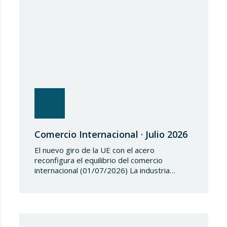
medidas restrictivas…
Comercio Internacional · Julio 2026
El nuevo giro de la UE con el acero
reconfigura el equilibrio del comercio
internacional (01/07/2026) La industria
siderúrgica europea ha iniciado una fase de
revisión de salvaguardias comerciales,
coincidiendo con un periodo de reajuste en
los flujos internacionales. La Comisión
Europea ha modificado las condiciones de