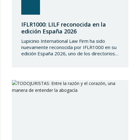
IFLR1000: LILF reconocida en la
edición España 2026
Lupicinio International Law Firm ha sido
nuevamente reconocida por IFLR1000 en su
edición España 2026, uno de los directorios
internacionales de mayor prestigio en el
ámbito del derecho financiero y corporativo.
Cada año, IFLR1000 evalúa y clasifica a
despachos y abogados de todo el mundo a
partir de un riguroso proceso de
investigación independiente basado…