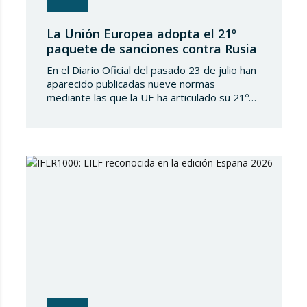
La Unión Europea adopta el 21º
paquete de sanciones contra Rusia
En el Diario Oficial del pasado 23 de julio han
aparecido publicadas nueve normas
mediante las que la UE ha articulado su 21º
paquete de sanciones a la Federación de
Rusia. Se trata de una normativa de notable
amplitud y severidad, que viene a endurecer
aún más el régimen sancionador europeo
contra dicho país. En…