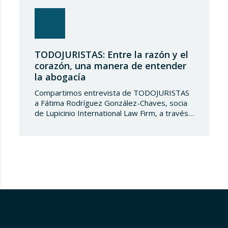
TODOJURISTAS: Entre la razón y el
corazón, una manera de entender
la abogacía
Compartimos entrevista de TODOJURISTAS
a Fátima Rodríguez González-Chaves, socia
de Lupicinio International Law Firm, a través
del cual comparte su trayectoria profesional
y una visión personal sobre el ejercicio de la
abogacía. Bajo el título «Entre la razón y el
corazón: una manera de entender la
abogacía», Fátima reflexiona sobre la
importancia de combinar la excelencia…