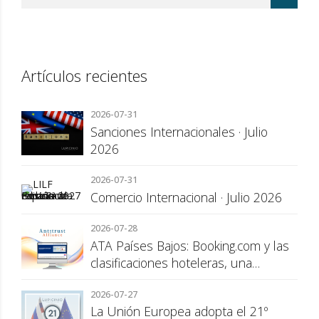
Artículos recientes
2026-07-31
Sanciones Internacionales · Julio
2026
2026-07-31
Comercio Internacional · Julio 2026
2026-07-28
ATA Países Bajos: Booking.com y las
clasificaciones hoteleras, una
cuestión de transparencia para el
2026-07-27
consumidor
La Unión Europea adopta el 21º