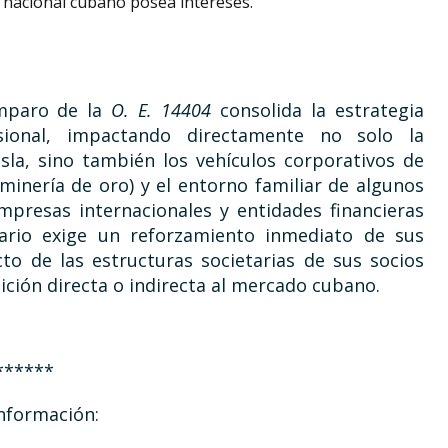
 nacional cubano posea intereses.
amparo de la
O. E. 14404
consolida la estrategia
sional, impactando directamente no solo la
 isla, sino también los vehículos corporativos de
 minería de oro) y el entorno familiar de algunos
mpresas internacionales y entidades financieras
enario exige un reforzamiento inmediato de sus
ricto de las estructuras societarias de sus socios
sición directa o indirecta al mercado cubano.
******
nformación: