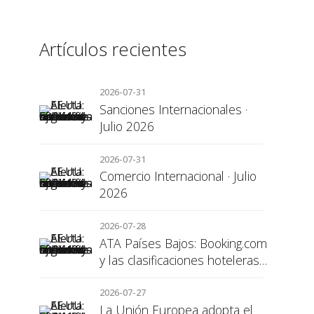
Artículos recientes
2026-07-31
Sanciones Internacionales ·
Julio 2026
2026-07-31
Comercio Internacional · Julio
2026
2026-07-28
ATA Países Bajos: Booking.com
y las clasificaciones hoteleras,
una cuestión de transparencia
para el consumidor
2026-07-27
La Unión Europea adopta el