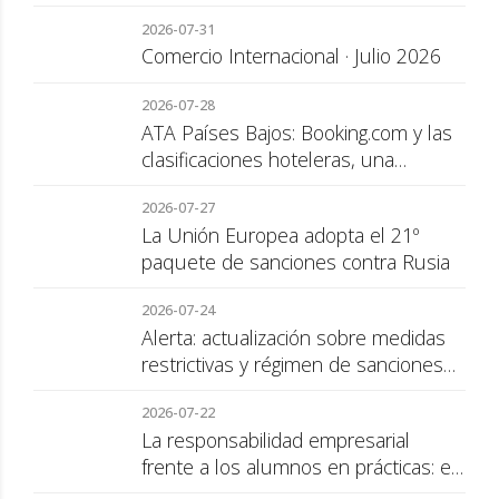
2026-07-31
Comercio Internacional · Julio 2026
2026-07-28
ATA Países Bajos: Booking.com y las
clasificaciones hoteleras, una
cuestión de transparencia para el
2026-07-27
consumidor
La Unión Europea adopta el 21º
paquete de sanciones contra Rusia
2026-07-24
Alerta: actualización sobre medidas
restrictivas y régimen de sanciones
de la UE a Rusia
2026-07-22
La responsabilidad empresarial
frente a los alumnos en prácticas: el
recargo de prestaciones