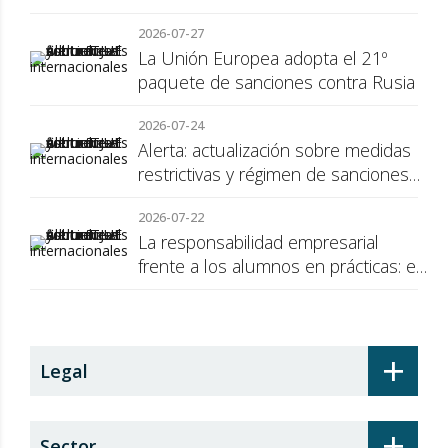
cuestión de transparencia para el
2026-07-27
consumidor
La Unión Europea adopta el 21º
paquete de sanciones contra Rusia
2026-07-24
Alerta: actualización sobre medidas
restrictivas y régimen de sanciones
de la UE a Rusia
2026-07-22
La responsabilidad empresarial
frente a los alumnos en prácticas: el
recargo de prestaciones
+
Legal
+
Sector