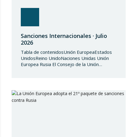
Sanciones Internacionales · Julio
2026
Tabla de contenidosUnión EuropeaEstados
UnidosReino UnidoNaciones Unidas Unión
Europea Rusia El Consejo de la Unión
Europea, en fecha de 3 de julio de 2026,
aprueba el Reglamento de Ejecución (UE)
2026/1541 del Consejo, de 3 de julio de
2026, por el que se aplica el Reglamento
(UE) 2018/1542 relativo a la adopción de
medidas restrictivas…