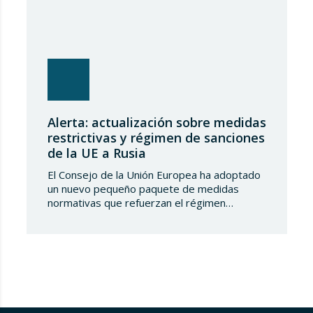
Alerta: actualización sobre medidas
restrictivas y régimen de sanciones
de la UE a Rusia
El Consejo de la Unión Europea ha adoptado
un nuevo pequeño paquete de medidas
normativas que refuerzan el régimen
sancionador frente a la Federación de Rusia.
Este conjunto de decisiones combina la
ampliación de las listas de personas y
entidades sancionadas en el sector
tecnológico-militar con un reajuste en los
plazos del mecanismo de límite…