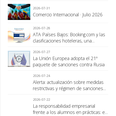
2026-07-31
Comercio Internacional · Julio 2026
2026-07-28
ATA Países Bajos: Booking.com y las
clasificaciones hoteleras, una
cuestión de transparencia para el
2026-07-27
consumidor
La Unión Europea adopta el 21º
paquete de sanciones contra Rusia
2026-07-24
Alerta: actualización sobre medidas
restrictivas y régimen de sanciones
de la UE a Rusia
2026-07-22
La responsabilidad empresarial
frente a los alumnos en prácticas: el