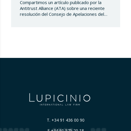
Compartimos un artículo publicado por la
Antitrust Alliance (ATA) sobre una reciente
resolución del Consejo de Apelaciones del
Código de Publicidad de los Países Bajos,
que considera que Booking.com induce a
error a los consumidores al mostrar en su
plataforma clasificaciones por estrellas
asignadas por los propios hoteles sin
explicar de forma suficientemente clara su
origen….
T.
+34 91 436 00 90
F +34 91 575 20 18