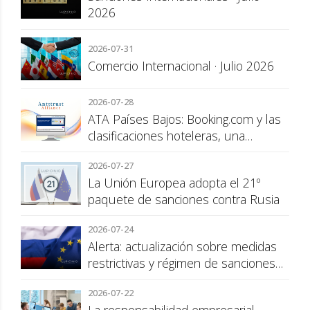
2026
2026-07-31
Comercio Internacional · Julio 2026
2026-07-28
ATA Países Bajos: Booking.com y las
clasificaciones hoteleras, una
cuestión de transparencia para el
2026-07-27
consumidor
La Unión Europea adopta el 21º
paquete de sanciones contra Rusia
2026-07-24
Alerta: actualización sobre medidas
restrictivas y régimen de sanciones
de la UE a Rusia
2026-07-22