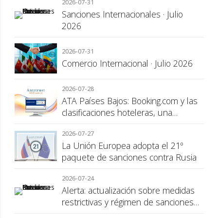
2026-07-31
Sanciones Internacionales · Julio
2026
2026-07-31
Comercio Internacional · Julio 2026
2026-07-28
ATA Países Bajos: Booking.com y las
clasificaciones hoteleras, una
cuestión de transparencia para el
2026-07-27
consumidor
La Unión Europea adopta el 21º
paquete de sanciones contra Rusia
2026-07-24
Alerta: actualización sobre medidas
restrictivas y régimen de sanciones
de la UE a Rusia