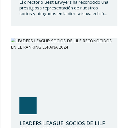
El directorio Best Lawyers ha reconocido una
prestigiosa representación de nuestros
socios y abogados en la dieciseisava edición
de “The Best Lawyers Spain 2024”. Es un
gran honor para Lupicinio International Law
Firm celebrar el reconocimiento de nuestro
equipo de profesionales una vez más, y
continuar estando presentes en tan selecto
directorio demostrando nuestro talento
jurídico. ¿Qué es…
LEADERS LEAGUE: SOCIOS DE LILF