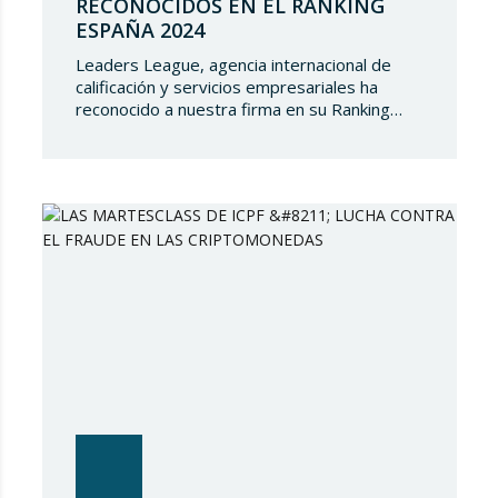
RECONOCIDOS EN EL RANKING
ESPAÑA 2024
Leaders League, agencia internacional de
calificación y servicios empresariales ha
reconocido a nuestra firma en su Ranking
España 2024. En Lupicinio International Law
Firm nos sentimos muy honrados de que una
prestigiosa representación de nuestros
socios hayan sido reconocidos nuevamente y
de seguir siendo parte de un directorio tan
selecto, lo que demuestra el gran talento…