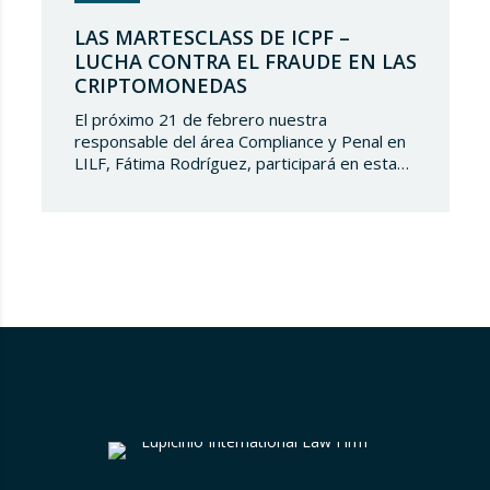
LAS MARTESCLASS DE ICPF –
LUCHA CONTRA EL FRAUDE EN LAS
CRIPTOMONEDAS
El próximo 21 de febrero nuestra
responsable del área Compliance y Penal en
LILF, Fátima Rodríguez, participará en esta
‘Martesclass’ organizada por la Asociación
ICPF. Durante esta masterclass, se abordará
cómo combatir el fraude en esta nueva
realidad financiera que ha surgido de la mano
del mundo del blockchain y de las
criptomonedas. Y para…