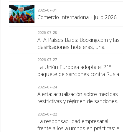
2026-07-31
Comercio Internacional · Julio 2026
2026-07-28
ATA Países Bajos: Booking.com y las
clasificaciones hoteleras, una
cuestión de transparencia para el
2026-07-27
consumidor
La Unión Europea adopta el 21º
paquete de sanciones contra Rusia
2026-07-24
Alerta: actualización sobre medidas
restrictivas y régimen de sanciones
de la UE a Rusia
2026-07-22
La responsabilidad empresarial
frente a los alumnos en prácticas: el