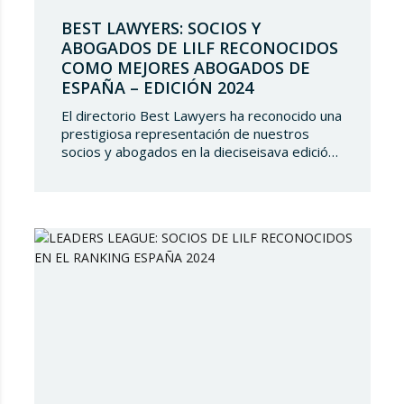
BEST LAWYERS: SOCIOS Y
ABOGADOS DE LILF RECONOCIDOS
COMO MEJORES ABOGADOS DE
ESPAÑA – EDICIÓN 2024
El directorio Best Lawyers ha reconocido una
prestigiosa representación de nuestros
socios y abogados en la dieciseisava edición
de “The Best Lawyers Spain 2024”. Es un
gran honor para Lupicinio International Law
Firm celebrar el reconocimiento de nuestro
equipo de profesionales una vez más, y
continuar estando presentes en tan selecto
directorio demostrando nuestro talento
jurídico. ¿Qué es…