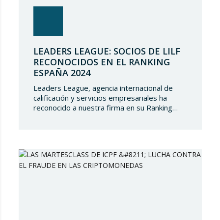
LEADERS LEAGUE: SOCIOS DE LILF
RECONOCIDOS EN EL RANKING
ESPAÑA 2024
Leaders League, agencia internacional de
calificación y servicios empresariales ha
reconocido a nuestra firma en su Ranking
España 2024. En Lupicinio International Law
Firm nos sentimos muy honrados de que una
prestigiosa representación de nuestros
socios hayan sido reconocidos nuevamente y
de seguir siendo parte de un directorio tan
selecto, lo que demuestra el gran talento…