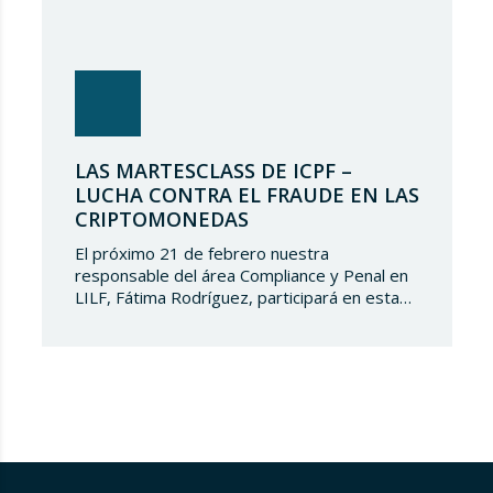
LAS MARTESCLASS DE ICPF –
LUCHA CONTRA EL FRAUDE EN LAS
CRIPTOMONEDAS
El próximo 21 de febrero nuestra
responsable del área Compliance y Penal en
LILF, Fátima Rodríguez, participará en esta
‘Martesclass’ organizada por la Asociación
ICPF. Durante esta masterclass, se abordará
cómo combatir el fraude en esta nueva
realidad financiera que ha surgido de la mano
del mundo del blockchain y de las
criptomonedas. Y para…