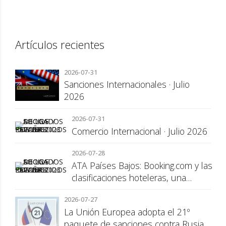
Artículos recientes
2026-07-31
Sanciones Internacionales · Julio
2026
2026-07-31
Comercio Internacional · Julio 2026
2026-07-28
ATA Países Bajos: Booking.com y las
clasificaciones hoteleras, una
cuestión de transparencia para el
2026-07-27
consumidor
La Unión Europea adopta el 21º
paquete de sanciones contra Rusia