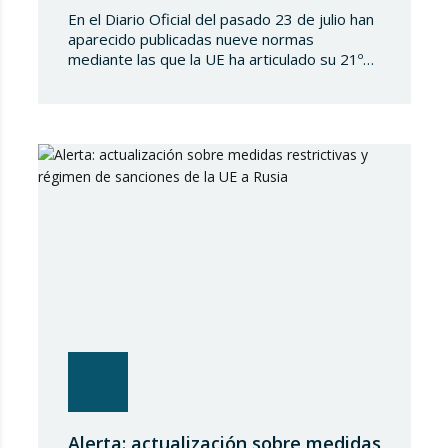
En el Diario Oficial del pasado 23 de julio han
aparecido publicadas nueve normas
mediante las que la UE ha articulado su 21º
paquete de sanciones a la Federación de
Rusia. Se trata de una normativa de notable
amplitud y severidad, que viene a endurecer
aún más el régimen sancionador europeo
contra dicho país. En…
Alerta: actualización sobre medidas