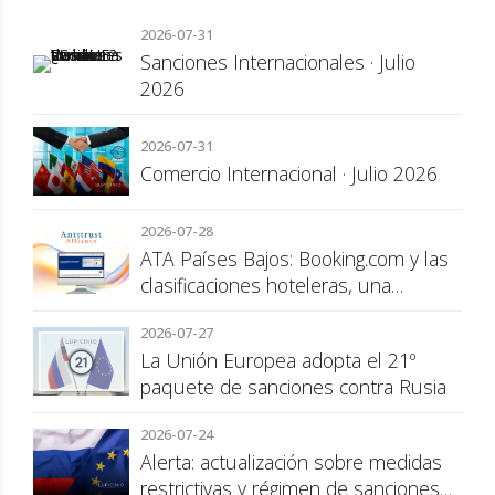
2026-07-31
Sanciones Internacionales · Julio
2026
2026-07-31
Comercio Internacional · Julio 2026
2026-07-28
ATA Países Bajos: Booking.com y las
clasificaciones hoteleras, una
cuestión de transparencia para el
2026-07-27
consumidor
La Unión Europea adopta el 21º
paquete de sanciones contra Rusia
2026-07-24
Alerta: actualización sobre medidas
restrictivas y régimen de sanciones