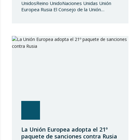
UnidosReino UnidoNaciones Unidas Unión
Europea Rusia El Consejo de la Unión
Europea, en fecha de 3 de julio de 2026,
aprueba el Reglamento de Ejecución (UE)
2026/1541 del Consejo, de 3 de julio de
2026, por el que se aplica el Reglamento
(UE) 2018/1542 relativo a la adopción de
medidas restrictivas…
La Unión Europea adopta el 21º
paquete de sanciones contra Rusia