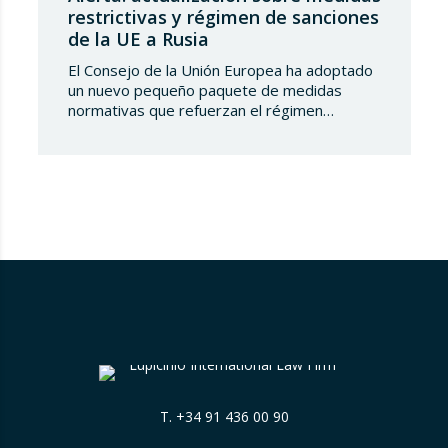
restrictivas y régimen de sanciones
de la UE a Rusia
El Consejo de la Unión Europea ha adoptado
un nuevo pequeño paquete de medidas
normativas que refuerzan el régimen
sancionador frente a la Federación de Rusia.
Este conjunto de decisiones combina la
ampliación de las listas de personas y
entidades sancionadas en el sector
tecnológico-militar con un reajuste en los
plazos del mecanismo de límite…
T.
+34 91 436 00 90