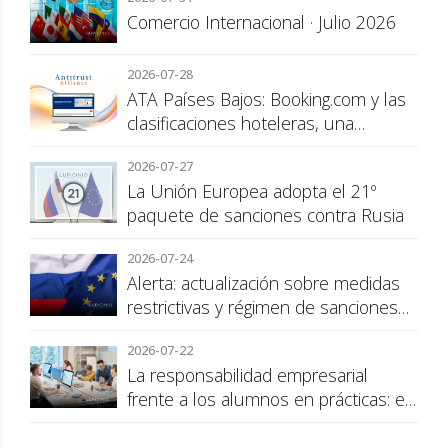
Comercio Internacional · Julio 2026
2026-07-28
ATA Países Bajos: Booking.com y las
clasificaciones hoteleras, una
cuestión de transparencia para el
2026-07-27
consumidor
La Unión Europea adopta el 21º
paquete de sanciones contra Rusia
2026-07-24
Alerta: actualización sobre medidas
restrictivas y régimen de sanciones
de la UE a Rusia
2026-07-22
La responsabilidad empresarial
frente a los alumnos en prácticas: el
recargo de prestaciones