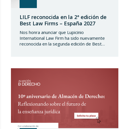
LILF reconocida en la 2ª edición de
Best Law Firms – España 2027
Nos honra anunciar que Lupicinio
International Law Firm ha sido nuevamente
reconocida en la segunda edición de Best
Law Firms – España 2027. Esta edición para
el capítulo español de Best Law
Firms, impulsada por Best Lawyers,
consolida una nueva referencia en la
evaluación de la excelencia jurídica en España.
Tras más de una década de trayectoria en
Estados Unidos…