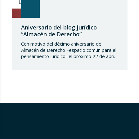
Aniversario del blog jurídico
“Almacén de Derecho”
Con motivo del décimo aniversario de
Almacén de Derecho –espacio común para el
pensamiento jurídico- el próximo 22 de abril
de 2025 en Madrid tendrá lugar un evento
titulado “Reflexionando sobre el futuro de la
enseñanza jurídica”. Esta jornada reunirá a
destacados académicos y profesionales del
derecho para debatir sobre los desafíos
presentes y futuros en…