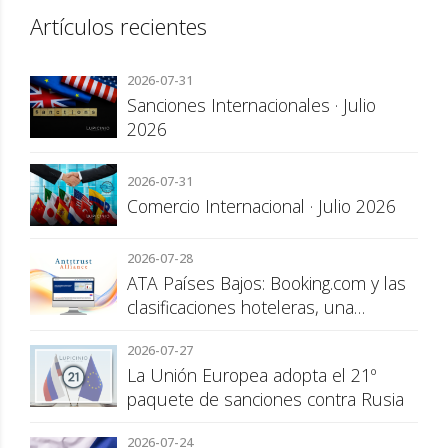
Artículos recientes
2026-07-31
Sanciones Internacionales · Julio
2026
2026-07-31
Comercio Internacional · Julio 2026
2026-07-28
ATA Países Bajos: Booking.com y las
clasificaciones hoteleras, una
cuestión de transparencia para el
2026-07-27
consumidor
La Unión Europea adopta el 21º
paquete de sanciones contra Rusia
2026-07-24