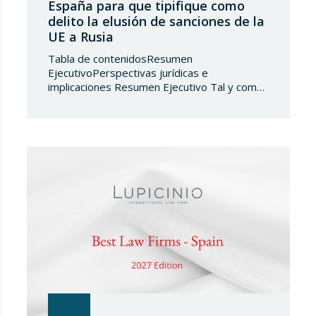
España para que tipifique como
delito la elusión de sanciones de la
UE a Rusia
Tabla de contenidosResumen
EjecutivoPerspectivas jurídicas e
implicaciones Resumen Ejecutivo Tal y como
adelantábamos en su día, la Directiva
2024/1226 obligaba a los Estados miembros
a incorporar en su derecho nacional nuevos
tipos penales que sancionaran la vulneración
de las medidas restrictivas adoptadas por la
UE. Ante el incumplimiento de la obligación de
transposición de la…