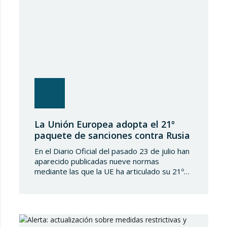
La Unión Europea adopta el 21º
paquete de sanciones contra Rusia
En el Diario Oficial del pasado 23 de julio han
aparecido publicadas nueve normas
mediante las que la UE ha articulado su 21º
paquete de sanciones a la Federación de
Rusia. Se trata de una normativa de notable
amplitud y severidad, que viene a endurecer
aún más el régimen sancionador europeo
contra dicho país. En…