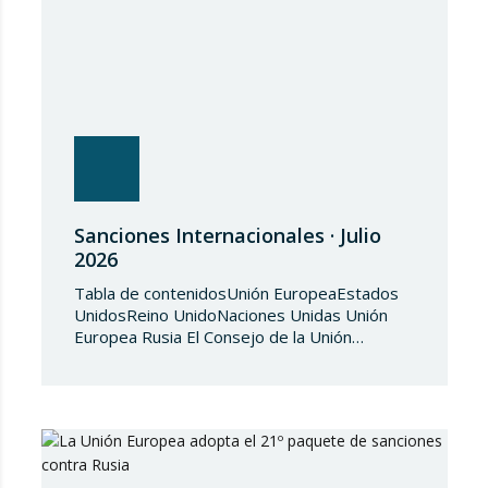
Sanciones Internacionales · Julio
2026
Tabla de contenidosUnión EuropeaEstados
UnidosReino UnidoNaciones Unidas Unión
Europea Rusia El Consejo de la Unión
Europea, en fecha de 3 de julio de 2026,
aprueba el Reglamento de Ejecución (UE)
2026/1541 del Consejo, de 3 de julio de
2026, por el que se aplica el Reglamento
(UE) 2018/1542 relativo a la adopción de
medidas restrictivas…