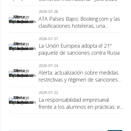
2026-07-28
ATA Países Bajos: Booking.com y las
clasificaciones hoteleras, una
cuestión de transparencia para el
2026-07-27
consumidor
La Unión Europea adopta el 21º
paquete de sanciones contra Rusia
2026-07-24
Alerta: actualización sobre medidas
restrictivas y régimen de sanciones
de la UE a Rusia
2026-07-22
La responsabilidad empresarial
frente a los alumnos en prácticas: el
recargo de prestaciones