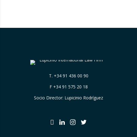
ampliación de las listas de personas y
entidades sancionadas en el sector
tecnológico-militar con un reajuste en los
plazos del mecanismo de límite…
T.
+34 91 436 00 90
F +34 91 575 20 18
Socio Director: Lupicinio Rodríguez