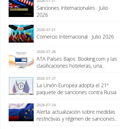
2026-07-31
Sanciones Internacionales · Julio
2026
2026-07-31
Comercio Internacional · Julio 2026
2026-07-28
ATA Países Bajos: Booking.com y las
clasificaciones hoteleras, una
cuestión de transparencia para el
2026-07-27
consumidor
La Unión Europea adopta el 21º
paquete de sanciones contra Rusia
2026-07-24
Alerta: actualización sobre medidas
restrictivas y régimen de sanciones
de la UE a Rusia