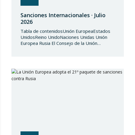
Sanciones Internacionales · Julio
2026
Tabla de contenidosUnión EuropeaEstados
UnidosReino UnidoNaciones Unidas Unión
Europea Rusia El Consejo de la Unión
Europea, en fecha de 3 de julio de 2026,
aprueba el Reglamento de Ejecución (UE)
2026/1541 del Consejo, de 3 de julio de
2026, por el que se aplica el Reglamento
(UE) 2018/1542 relativo a la adopción de
medidas restrictivas…