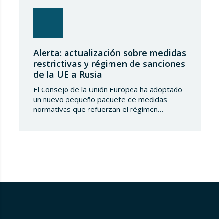
Alerta: actualización sobre medidas
restrictivas y régimen de sanciones
de la UE a Rusia
El Consejo de la Unión Europea ha adoptado
un nuevo pequeño paquete de medidas
normativas que refuerzan el régimen
sancionador frente a la Federación de Rusia.
Este conjunto de decisiones combina la
ampliación de las listas de personas y
entidades sancionadas en el sector
tecnológico-militar con un reajuste en los
plazos del mecanismo de límite…