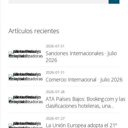
Artículos recientes
2026-07-31
Sanciones Internacionales · Julio
2026
2026-07-31
Comercio Internacional · Julio 2026
2026-07-28
ATA Países Bajos: Booking.com y las
clasificaciones hoteleras, una
cuestión de transparencia para el
2026-07-27
consumidor
La Unión Europea adopta el 21º