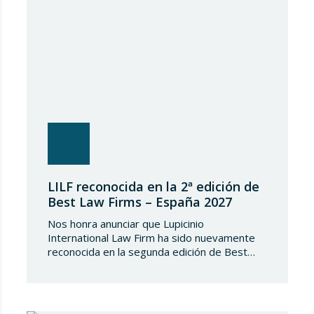
UE. Ante el incumplimiento de la obligación de
transposición de la…
LILF reconocida en la 2ª edición de
Best Law Firms – España 2027
Nos honra anunciar que Lupicinio
International Law Firm ha sido nuevamente
reconocida en la segunda edición de Best
Law Firms – España 2027. Esta edición para
el capítulo español de Best Law
Firms, impulsada por Best Lawyers,
consolida una nueva referencia en la