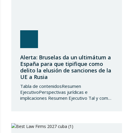
Alerta: Bruselas da un ultimátum a
España para que tipifique como
delito la elusión de sanciones de la
UE a Rusia
Tabla de contenidosResumen
EjecutivoPerspectivas jurídicas e
implicaciones Resumen Ejecutivo Tal y como
adelantábamos en su día, la Directiva
2024/1226 obligaba a los Estados miembros
a incorporar en su derecho nacional nuevos
tipos penales que sancionaran la vulneración
de las medidas restrictivas adoptadas por la