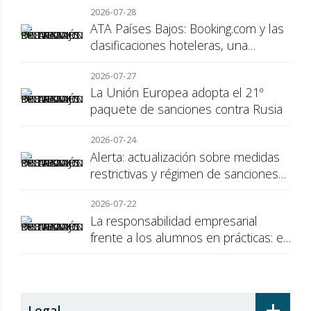
2026-07-28
ATA Países Bajos: Booking.com y las
clasificaciones hoteleras, una
cuestión de transparencia para el
2026-07-27
consumidor
La Unión Europea adopta el 21º
paquete de sanciones contra Rusia
2026-07-24
Alerta: actualización sobre medidas
restrictivas y régimen de sanciones
de la UE a Rusia
2026-07-22
La responsabilidad empresarial
frente a los alumnos en prácticas: el
recargo de prestaciones
+
Legal