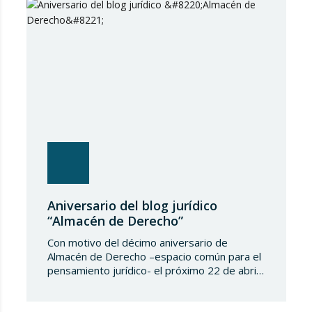
evaluación de la excelencia jurídica en España.
Tras más de una década de trayectoria en
Estados Unidos…
Aniversario del blog jurídico
“Almacén de Derecho”
Con motivo del décimo aniversario de
Almacén de Derecho –espacio común para el
pensamiento jurídico- el próximo 22 de abril
de 2025 en Madrid tendrá lugar un evento
titulado “Reflexionando sobre el futuro de la
enseñanza jurídica”. Esta jornada reunirá a