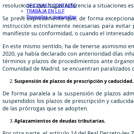
resoluciones que hagan referencia a situaciones e
OFICINAS Y CONTACTO
TRABAJA EN LILF
Preguntas y respuestas
Se prevé expresamente que, de forma excepcional
instrucción estrictamente necesarias para evitar 
manifieste su conformidad, o cuando el interesado
En este mismo sentido, ha de tenerse asimismo e
2020, ya había declarado con anterioridad días inhá
términos y plazos de procedimientos ante órganos 
Comunidad de Madrid, se encuentran paralizados de
Suspensión de plazos de prescripción y caducidad.
De forma paralela a la suspensión de plazos admi
suspendidos los plazos de prescripción y caducidad
de las prórrogas que se adopten.
Aplazamientos de deudas tributarias.
Por otra parte, el artículo 14 del Real Decreto-l