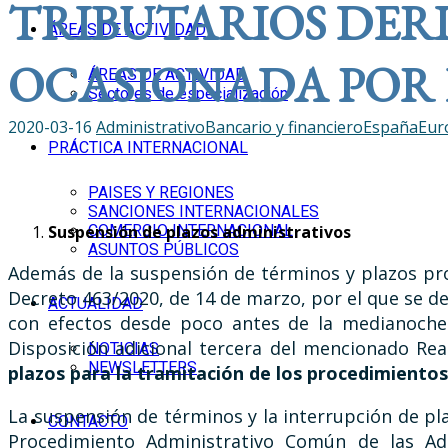
TRIBUTARIOS DERI
ÁREAS DE ACTIVIDAD
OCASIONADA POR 
ÁREAS DE ACTIVIDAD
Sectores de especialización
2020-03-16
Administrativo
Bancario y financiero
España
Eur
PRÁCTICA INTERNACIONAL
PAISES Y REGIONES
SANCIONES INTERNACIONALES
COMERCIO INTERNACIONAL
Suspensión de plazos administrativos
ASUNTOS PÚBLICOS
Además de la suspensión de términos y plazos proc
Decreto 463/2020, de 14 de marzo, por el que se dec
ACTUALIDAD
con efectos desde poco antes de la medianoche 
Disposición adicional tercera del mencionado Re
NOTICIAS
NEWSLETTERS
plazos para la tramitación de los procedimientos
La suspensión de términos y la interrupción de pl
CONTACTO
Procedimiento Administrativo Común de las Adm