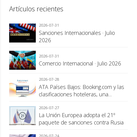
Artículos recientes
2026-07-31
Sanciones Internacionales · Julio
2026
2026-07-31
Comercio Internacional · Julio 2026
2026-07-28
ATA Países Bajos: Booking.com y las
clasificaciones hoteleras, una
cuestión de transparencia para el
2026-07-27
consumidor
La Unión Europea adopta el 21º
paquete de sanciones contra Rusia
2026-07-24