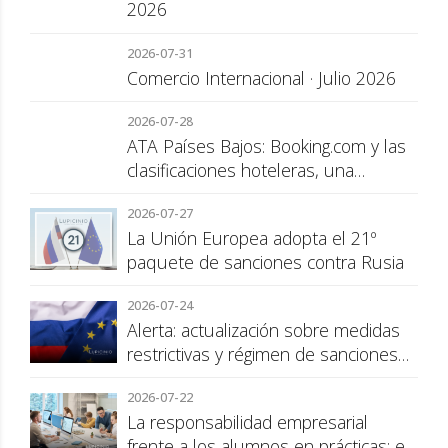
2026
2026-07-31
Comercio Internacional · Julio 2026
2026-07-28
ATA Países Bajos: Booking.com y las
clasificaciones hoteleras, una
cuestión de transparencia para el
2026-07-27
consumidor
La Unión Europea adopta el 21º
paquete de sanciones contra Rusia
2026-07-24
Alerta: actualización sobre medidas
restrictivas y régimen de sanciones
de la UE a Rusia
2026-07-22
La responsabilidad empresarial
frente a los alumnos en prácticas: el