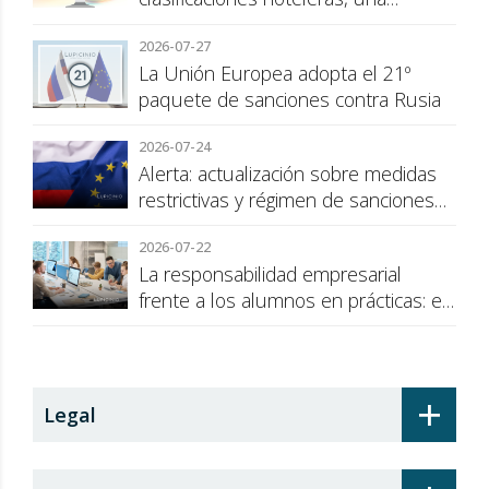
cuestión de transparencia para el
2026-07-27
consumidor
La Unión Europea adopta el 21º
paquete de sanciones contra Rusia
2026-07-24
Alerta: actualización sobre medidas
restrictivas y régimen de sanciones
de la UE a Rusia
2026-07-22
La responsabilidad empresarial
frente a los alumnos en prácticas: el
recargo de prestaciones
+
Legal