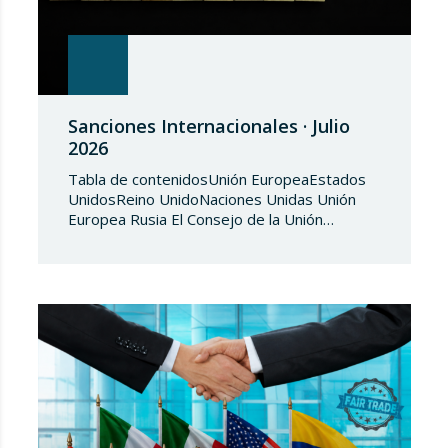
Sanciones Internacionales · Julio
2026
Tabla de contenidosUnión EuropeaEstados
UnidosReino UnidoNaciones Unidas Unión
Europea Rusia El Consejo de la Unión
Europea, en fecha de 3 de julio de 2026,
aprueba el Reglamento de Ejecución (UE)
2026/1541 del Consejo, de 3 de julio de
2026, por el que se aplica el Reglamento
(UE) 2018/1542 relativo a la adopción de
medidas restrictivas…