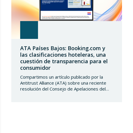
ATA Países Bajos: Booking.com y
las clasificaciones hoteleras, una
cuestión de transparencia para el
consumidor
Compartimos un artículo publicado por la
Antitrust Alliance (ATA) sobre una reciente
resolución del Consejo de Apelaciones del
Código de Publicidad de los Países Bajos,
que considera que Booking.com induce a
error a los consumidores al mostrar en su
plataforma clasificaciones por estrellas
asignadas por los propios hoteles sin
explicar de forma suficientemente clara su
origen….