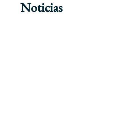
Noticias
CORONAVIRUS
NOTICIAS
SIN CATEGORÍA
COVID-19 – SERVICIOS
2020-06-22