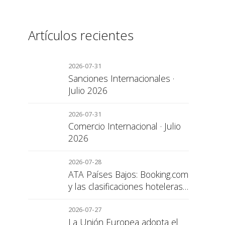
Artículos recientes
2026-07-31
Sanciones Internacionales ·
Julio 2026
2026-07-31
Comercio Internacional · Julio
2026
2026-07-28
ATA Países Bajos: Booking.com
y las clasificaciones hoteleras,
una cuestión de transparencia
para el consumidor
2026-07-27
La Unión Europea adopta el