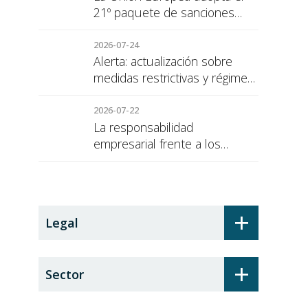
21º paquete de sanciones
contra Rusia
2026-07-24
Alerta: actualización sobre
medidas restrictivas y régimen
de sanciones de la UE a Rusia
2026-07-22
La responsabilidad
empresarial frente a los
alumnos en prácticas: el
recargo de prestaciones
+
Legal
S
+
Sector