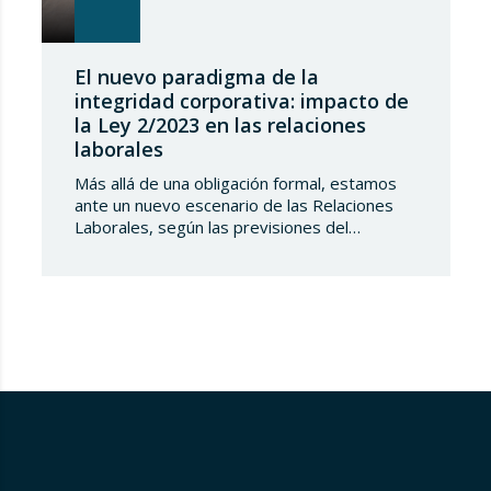
El nuevo paradigma de la
integridad corporativa: impacto de
la Ley 2/2023 en las relaciones
laborales
Más allá de una obligación formal, estamos
ante un nuevo escenario de las Relaciones
Laborales, según las previsiones del
Anteproyecto de Ley. La entrada en vigor de
la Ley 2/2023, de 20 de febrero, reguladora
de la protección de las personas que
informen sobre infracciones normativas y de
lucha contra la corrupción, que transpone la…