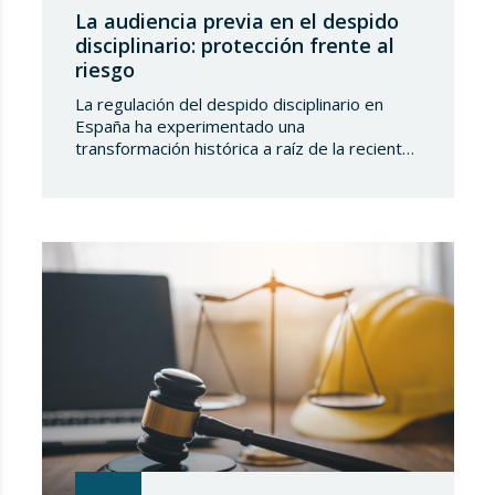
La audiencia previa en el despido
disciplinario: protección frente al
riesgo
La regulación del despido disciplinario en
España ha experimentado una
transformación histórica a raíz de la reciente
doctrina emanada de la Sala de lo Social del
Tribunal Supremo. Lo que durante décadas
se consideró una facultad empresarial sujeta
únicamente a requisitos de forma y fondo
previstos en el Estatuto de los
Trabajadores, hoy exige una…