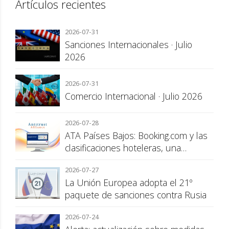
Artículos recientes
2026-07-31
Sanciones Internacionales · Julio
2026
2026-07-31
Comercio Internacional · Julio 2026
2026-07-28
ATA Países Bajos: Booking.com y las
clasificaciones hoteleras, una
cuestión de transparencia para el
2026-07-27
consumidor
La Unión Europea adopta el 21º
paquete de sanciones contra Rusia
2026-07-24