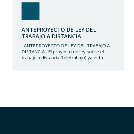
ANTEPROYECTO DE LEY DEL
TRABAJO A DISTANCIA
ANTEPROYECTO DE LEY DEL TRABAJO A
DISTANCIA El proyecto de ley sobre el
trabajo a distancia (teletrabajo) ya está
sobre la mesa. Las fuerzas sociales tienen
entre sus manos la regulación de este y los
derechos y garantías de los trabajadores
que optarán por dicha modalidad de
prestación de servicios. Tal y como…