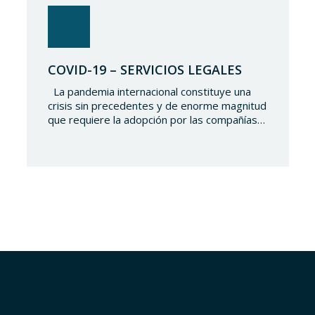
COVID-19 – SERVICIOS LEGALES
La pandemia internacional constituye una
crisis sin precedentes y de enorme magnitud
que requiere la adopción por las compañías
de medidas, tanto orientadas a hacer frente
al impacto económico y social negativo
derivado del COVID-19, como a la detección
de riesgos y oportunidades relacionados con
la misma. Lupicinio International Law Firm
(“LILF”) quiere ofrecer…