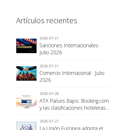
Artículos recientes
2026-07-31
Sanciones Internacionales ·
Julio 2026
2026-07-31
Comercio Internacional · Julio
2026
2026-07-28
ATA Países Bajos: Booking.com
y las clasificaciones hoteleras,
una cuestión de transparencia
para el consumidor
2026-07-27
La Unión Europea adopta el