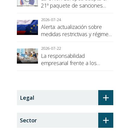
21º paquete de sanciones
contra Rusia
2026-07-24
Alerta: actualización sobre
medidas restrictivas y régimen
de sanciones de la UE a Rusia
2026-07-22
La responsabilidad
empresarial frente a los
alumnos en prácticas: el
recargo de prestaciones
+
Legal
+
Sector