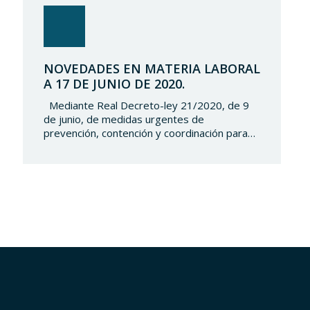
NOVEDADES EN MATERIA LABORAL
A 17 DE JUNIO DE 2020.
Mediante Real Decreto-ley 21/2020, de 9
de junio, de medidas urgentes de
prevención, contención y coordinación para
hacer frente a la crisis sanitaria ocasionada
por el COVID-19, se establecen las medidas
y obligaciones que se tienen que adoptar en
el entorno laboral tales como la ordenación
de los puestos de trabajo, la reincorporación
progresiva,…