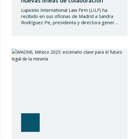
nuevas líneas de colaboración
Lupicinio International Law Firm (LILF) ha
recibido en sus oficinas de Madrid a Sandra
Rodríguez Pe, presidenta y directora general
de Consultores y Abogados Internacionales
(CONABI), despacho de abogados con sede
en La Habana, en el marco de una reunión de
alto nivel orientada al fortalecimiento de
relaciones institucionales y al desarrollo de
nuevas oportunidades…