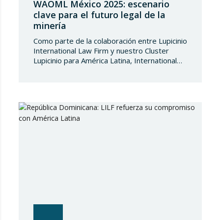
WAOML México 2025: escenario
clave para el futuro legal de la
minería
Como parte de la colaboración entre Lupicinio
International Law Firm y nuestro Cluster
Lupicinio para América Latina, International
Disruption, liderado por Brian Minutti, hemos
tenido el placer de compartir espacio en la
conferencia anual edición 2025 de la World
Association of Mining Lawyers (WAOML),
celebrada en México del 1 al 3 de junio.
Nuestra participación…