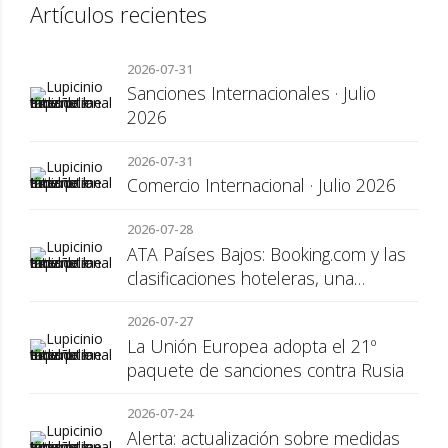
Artículos recientes
2026-07-31
Sanciones Internacionales · Julio
2026
2026-07-31
Comercio Internacional · Julio 2026
2026-07-28
ATA Países Bajos: Booking.com y las
clasificaciones hoteleras, una
cuestión de transparencia para el
2026-07-27
consumidor
La Unión Europea adopta el 21º
paquete de sanciones contra Rusia
2026-07-24
Alerta: actualización sobre medidas