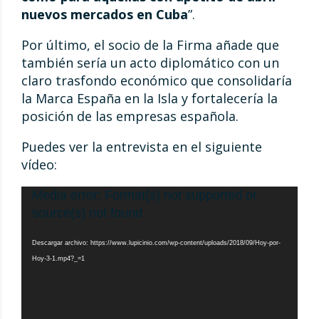
nuevos mercados en Cuba
”.
Por último, el socio de la Firma añade que
también sería un acto diplomático con un
claro trasfondo económico que consolidaría
la Marca España en la Isla y fortalecería la
posición de las empresas española.
Puedes ver la entrevista en el siguiente
vídeo:
Reproductor
Media error: Format(s) not supported or
de
source(s) not found
vídeo
Descargar archivo: https://www.lupicinio.com/wp-content/uploads/2018/09/Hoy-por-
Hoy-3-1.mp4?_=1