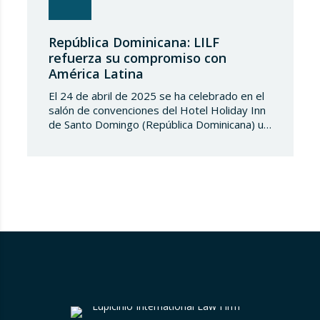
República Dominicana: LILF
refuerza su compromiso con
América Latina
El 24 de abril de 2025 se ha celebrado en el
salón de convenciones del Hotel Holiday Inn
de Santo Domingo (República Dominicana) un
evento para conmemorar el “DIA MUNDIAL
DE LA MARCA”, organizado por la Institución
pública dominicana ONAPI (Organización
Nacional de Patentes industriales). A dicho
evento asistió, en representación de
Lupicinio International Law…