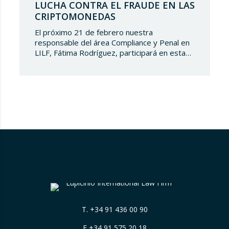
LUCHA CONTRA EL FRAUDE EN LAS
CRIPTOMONEDAS
El próximo 21 de febrero nuestra
responsable del área Compliance y Penal en
LILF, Fátima Rodríguez, participará en esta
‘Martesclass’ organizada por la Asociación
ICPF. Durante esta masterclass, se abordará
cómo combatir el fraude en esta nueva
realidad financiera que ha surgido de la mano
del mundo del blockchain y de las
criptomonedas. Y para…
T.
+34 91 436 00 90
F +34 91 575 20 18