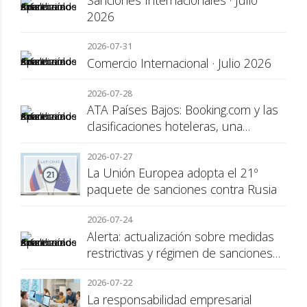
Sanciones Internacionales · Julio
2026
2026-07-31
Comercio Internacional · Julio 2026
2026-07-28
ATA Países Bajos: Booking.com y las
clasificaciones hoteleras, una
cuestión de transparencia para el
2026-07-27
consumidor
La Unión Europea adopta el 21º
paquete de sanciones contra Rusia
2026-07-24
Alerta: actualización sobre medidas
restrictivas y régimen de sanciones
de la UE a Rusia
2026-07-22
La responsabilidad empresarial