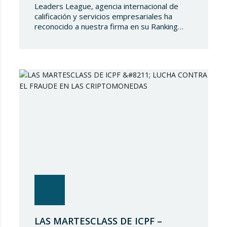
Leaders League, agencia internacional de
calificación y servicios empresariales ha
reconocido a nuestra firma en su Ranking
España 2024. En Lupicinio International Law
Firm nos sentimos muy honrados de que una
prestigiosa representación de nuestros
socios hayan sido reconocidos nuevamente y
de seguir siendo parte de un directorio tan
selecto, lo que demuestra el gran talento…
LAS MARTESCLASS DE ICPF –