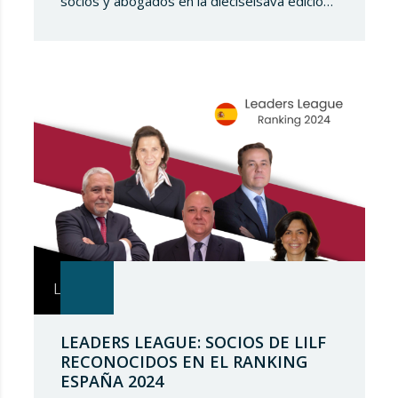
socios y abogados en la dieciseisava edición
de “The Best Lawyers Spain 2024”. Es un
gran honor para Lupicinio International Law
Firm celebrar el reconocimiento de nuestro
equipo de profesionales una vez más, y
continuar estando presentes en tan selecto
directorio demostrando nuestro talento
jurídico. ¿Qué es…
LEADERS LEAGUE: SOCIOS DE LILF
RECONOCIDOS EN EL RANKING
ESPAÑA 2024