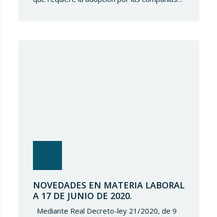
de medidas, tanto orientadas a hacer frente
al impacto económico y social negativo
derivado del COVID-19, como a la detección
de riesgos y oportunidades relacionados con
la misma. Lupicinio International Law Firm
(“LILF”) quiere ofrecer…
NOVEDADES EN MATERIA LABORAL
A 17 DE JUNIO DE 2020.
Mediante Real Decreto-ley 21/2020, de 9