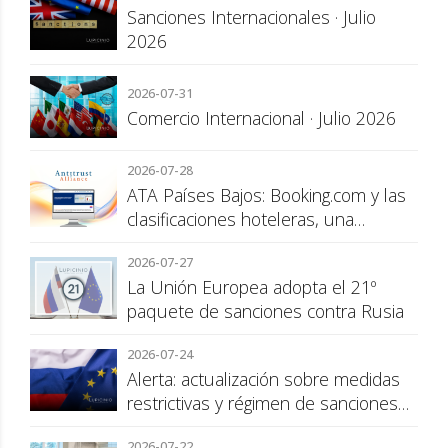
Sanciones Internacionales · Julio
2026
2026-07-31
Comercio Internacional · Julio 2026
2026-07-28
ATA Países Bajos: Booking.com y las
clasificaciones hoteleras, una
cuestión de transparencia para el
2026-07-27
consumidor
La Unión Europea adopta el 21º
paquete de sanciones contra Rusia
2026-07-24
Alerta: actualización sobre medidas
restrictivas y régimen de sanciones
de la UE a Rusia
2026-07-22