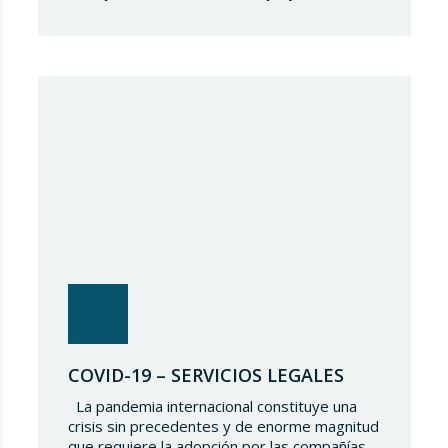
sobre la mesa. Las fuerzas sociales tienen
entre sus manos la regulación de este y los
derechos y garantías de los trabajadores
que optarán por dicha modalidad de
prestación de servicios. Tal y como…
COVID-19 – SERVICIOS LEGALES
La pandemia internacional constituye una
crisis sin precedentes y de enorme magnitud
que requiere la adopción por las compañías