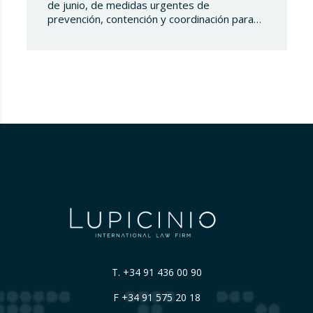
de junio, de medidas urgentes de
prevención, contención y coordinación para
hacer frente a la crisis sanitaria ocasionada
por el COVID-19, se establecen las medidas
y obligaciones que se tienen que adoptar en
el entorno laboral tales como la ordenación
de los puestos de trabajo, la reincorporación
progresiva,…
T.
+34 91 436 00 90
F +34 91 575 20 18