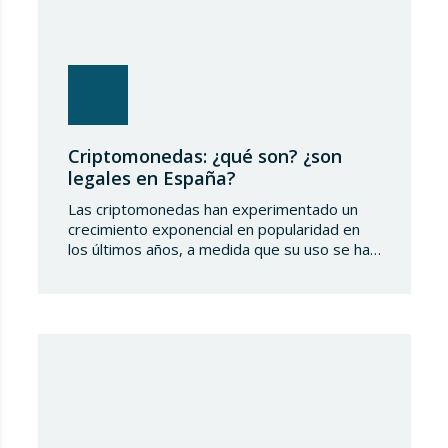
Criptomonedas: ¿qué son? ¿son
legales en España?
Las criptomonedas han experimentado un
crecimiento exponencial en popularidad en
los últimos años, a medida que su uso se ha
extendido en todo el mundo. Sin embargo,
muchas personas aún no comprenden
completamente cómo funcionan estas
monedas digitales o su marco legal actual. En
este artículo, proporcionamos una explicación
detallada sobre qué son las criptomonedas,…