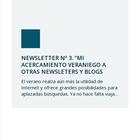
NEWSLETTER Nº 3. “MI
ACERCAMIENTO VERANIEGO A
OTRAS NEWSLETERS Y BLOGS
El verano realza aún más la utilidad de
Internet y ofrece grandes posibilidades para
aplazadas búsquedas. Ya no hace falta viajar
con los libros o manuales que quiere uno
comentar, como hice en mi pasada
Newsletter nº 2. Puede uno con su
ordenador personal dedicar su tiempo a
explorar en la red novedades y
actualizaciones…