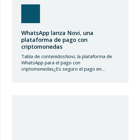
WhatsApp lanza Novi, una
plataforma de pago con
criptomonedas
Tabla de contenidosNovi, la plataforma de
WhatsApp para el pago con
criptomonedas¿Es seguro el pago en
criptomonedas por WhatsApp? Novi, la
plataforma de WhatsApp para el pago con
criptomonedas Este mes de diciembre de
2021, WhatsApp ha hecho pública la creación
de un primer programa piloto que permitirá
la realización de pagos mediante
criptomonedas a…