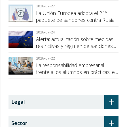
cuestión de transparencia para el
2026-07-27
consumidor
La Unión Europea adopta el 21º
paquete de sanciones contra Rusia
2026-07-24
Alerta: actualización sobre medidas
restrictivas y régimen de sanciones
de la UE a Rusia
2026-07-22
La responsabilidad empresarial
frente a los alumnos en prácticas: el
recargo de prestaciones
+
Legal
+
Sector