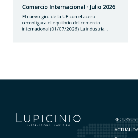
Comercio Internacional · Julio 2026
El nuevo giro de la UE con el acero
reconfigura el equilibrio del comercio
internacional (01/07/2026) La industria
siderúrgica europea ha iniciado una fase de
revisión de salvaguardias comerciales,
coincidiendo con un periodo de reajuste en
los flujos internacionales. La Comisión
Europea ha modificado las condiciones de
entrada de acero, estableciendo un
contingente arancelario de…
RECURSOS 
ACTUALID