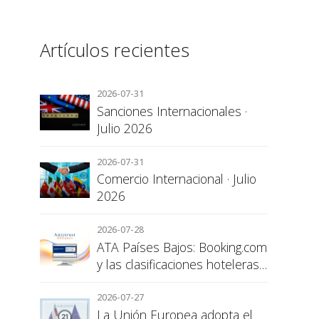
Artículos recientes
2026-07-31
Sanciones Internacionales ·
Julio 2026
2026-07-31
Comercio Internacional · Julio
2026
2026-07-28
ATA Países Bajos: Booking.com
y las clasificaciones hoteleras,
una cuestión de transparencia
para el consumidor
2026-07-27
La Unión Europea adopta el