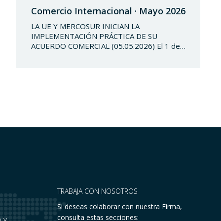
Comercio Internacional · Mayo 2026
LA UE Y MERCOSUR INICIAN LA
IMPLEMENTACIÓN PRÁCTICA DE SU
ACUERDO COMERCIAL (05.05.2026) El 1 de
mayo de 2026 entró en vigor
provisionalmente el Acuerdo de Asociación
entre la Unión Europea y Mercosur,
culminando de esta forma uno de los
procesos de negociación comercial más
extensos y complejos de las últimas
décadas. El acuerdo crea…
TRABAJA CON NOSOTROS
Si deseas colaborar con nuestra Firma,
consulta estas secciones:
 Y