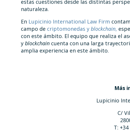
estas cuestiones desde las distintas persp
naturaleza.
En
Lupicinio International Law Firm
contamo
campo de
criptomonedas y
blockchain
,
espec
con este ámbito. El equipo que realiza el 
y
blockchain
cuenta con una larga trayectori
amplia experiencia en este ámbito.
Más i
Lupicinio Int
C/ Vi
280
T: +34