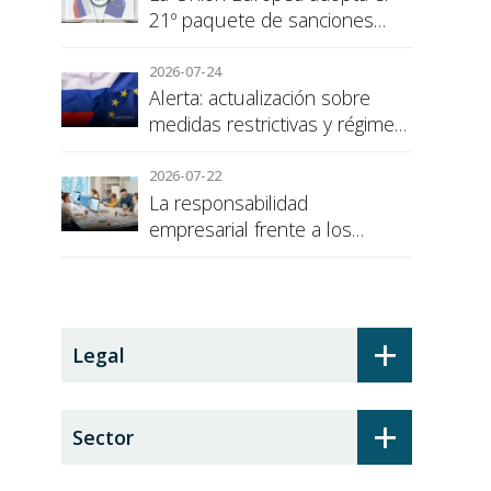
21º paquete de sanciones
contra Rusia
2026-07-24
Alerta: actualización sobre
medidas restrictivas y régimen
de sanciones de la UE a Rusia
2026-07-22
La responsabilidad
empresarial frente a los
alumnos en prácticas: el
recargo de prestaciones
+
Legal
+
Sector