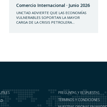
Comercio Internacional · Junio 2026
UNCTAD ADVIERTE QUE LAS ECONOMÍAS
VULNERABLES SOPORTAN LA MAYOR
CARGA DE LA CRISIS PETROLERA
(2/06/2026) Las perturbaciones registradas
en el Estrecho de Ormuz desde el 28 de
febrero de 2026 están generando un
impacto económico de alcance global que
golpea con especial dureza a las economías
más vulnerables del mundo. Así lo advierte un
nuevo…
UTILES
PREGUNTAS Y RESPUESTAS
TÉRMINOS Y CONDICIONES
AD
NUESTRAS OFICINAS EN MADRID