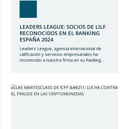
LEADERS LEAGUE: SOCIOS DE LILF
RECONOCIDOS EN EL RANKING
ESPAÑA 2024
Leaders League, agencia internacional de
calificación y servicios empresariales ha
reconocido a nuestra firma en su Ranking
España 2024. En Lupicinio International Law
Firm nos sentimos muy honrados de que una
prestigiosa representación de nuestros
socios hayan sido reconocidos nuevamente y
de seguir siendo parte de un directorio tan
selecto, lo que demuestra el gran talento…