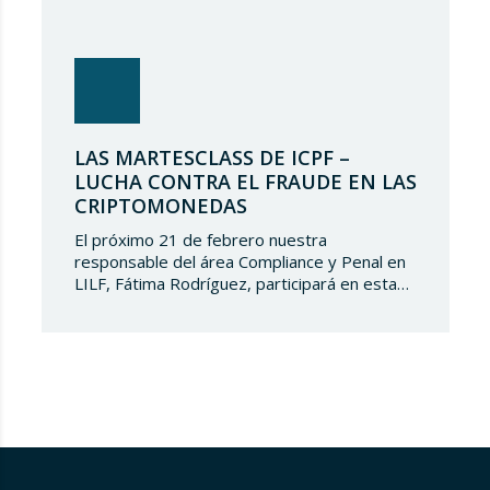
LAS MARTESCLASS DE ICPF –
LUCHA CONTRA EL FRAUDE EN LAS
CRIPTOMONEDAS
El próximo 21 de febrero nuestra
responsable del área Compliance y Penal en
LILF, Fátima Rodríguez, participará en esta
‘Martesclass’ organizada por la Asociación
ICPF. Durante esta masterclass, se abordará
cómo combatir el fraude en esta nueva
realidad financiera que ha surgido de la mano
del mundo del blockchain y de las
criptomonedas. Y para…