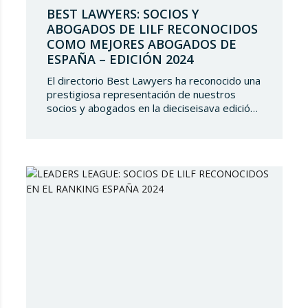
BEST LAWYERS: SOCIOS Y
ABOGADOS DE LILF RECONOCIDOS
COMO MEJORES ABOGADOS DE
ESPAÑA – EDICIÓN 2024
El directorio Best Lawyers ha reconocido una
prestigiosa representación de nuestros
socios y abogados en la dieciseisava edición
de “The Best Lawyers Spain 2024”. Es un
gran honor para Lupicinio International Law
Firm celebrar el reconocimiento de nuestro
equipo de profesionales una vez más, y
continuar estando presentes en tan selecto
directorio demostrando nuestro talento
jurídico. ¿Qué es…