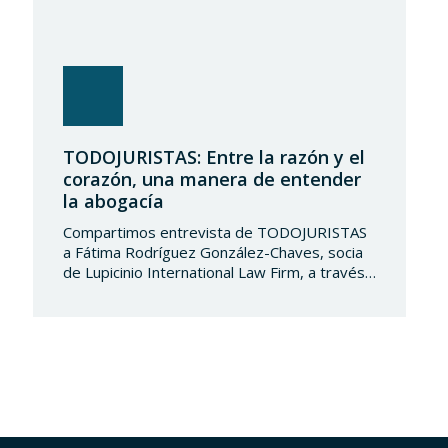
TODOJURISTAS: Entre la razón y el
corazón, una manera de entender
la abogacía
Compartimos entrevista de TODOJURISTAS
a Fátima Rodríguez González-Chaves, socia
de Lupicinio International Law Firm, a través
del cual comparte su trayectoria profesional
y una visión personal sobre el ejercicio de la
abogacía. Bajo el título «Entre la razón y el
corazón: una manera de entender la
abogacía», Fátima reflexiona sobre la
importancia de combinar la excelencia…