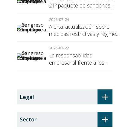
21º paquete de sanciones
contra Rusia
2026-07-24
Alerta: actualización sobre
medidas restrictivas y régimen
de sanciones de la UE a Rusia
2026-07-22
La responsabilidad
empresarial frente a los
alumnos en prácticas: el
recargo de prestaciones
+
Legal
+
Sector