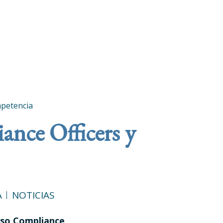
mpetencia
nce Officers y
A
NOTICIAS