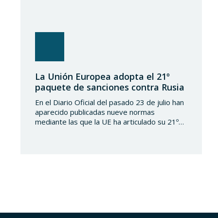
La Unión Europea adopta el 21º
paquete de sanciones contra Rusia
En el Diario Oficial del pasado 23 de julio han
aparecido publicadas nueve normas
mediante las que la UE ha articulado su 21º
paquete de sanciones a la Federación de
Rusia. Se trata de una normativa de notable
amplitud y severidad, que viene a endurecer
aún más el régimen sancionador europeo
contra dicho país. En…