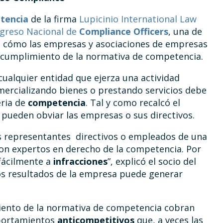
tencia
de la firma
Lupicinio International Law
greso Nacional de
Compliance Officers
, una de
có cómo las empresas y asociaciones de empresas
incumplimiento de la normativa de competencia.
cualquier entidad que ejerza una actividad
rcializando bienes o prestando servicios debe
eria de
competencia
. Tal y como recalcó el
 pueden obviar las empresas o sus directivos.
s representantes directivos o empleados de una
on expertos en derecho de la competencia. Por
 fácilmente a
infracciones
”, explicó el socio del
os resultados de la empresa puede generar
iento de la normativa de competencia cobran
mportamientos
anticompetitivos
que, a veces las