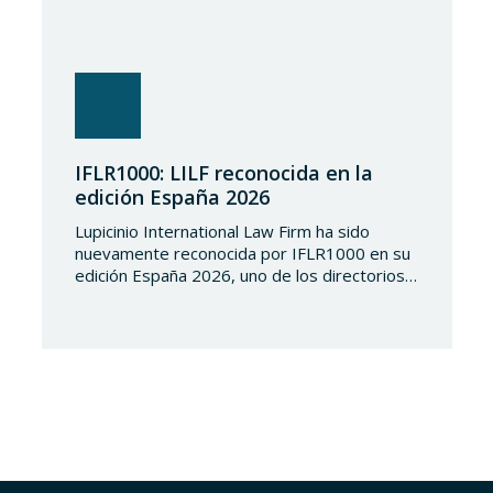
IFLR1000: LILF reconocida en la
edición España 2026
Lupicinio International Law Firm ha sido
nuevamente reconocida por IFLR1000 en su
edición España 2026, uno de los directorios
internacionales de mayor prestigio en el
ámbito del derecho financiero y corporativo.
Cada año, IFLR1000 evalúa y clasifica a
despachos y abogados de todo el mundo a
partir de un riguroso proceso de
investigación independiente basado…