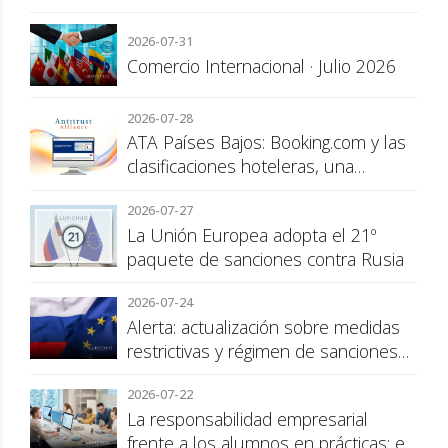
2026-07-31
Comercio Internacional · Julio 2026
2026-07-28
ATA Países Bajos: Booking.com y las
clasificaciones hoteleras, una
cuestión de transparencia para el
2026-07-27
consumidor
La Unión Europea adopta el 21º
paquete de sanciones contra Rusia
2026-07-24
Alerta: actualización sobre medidas
restrictivas y régimen de sanciones
de la UE a Rusia
2026-07-22
La responsabilidad empresarial
frente a los alumnos en prácticas: el