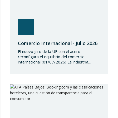
Comercio Internacional · Julio 2026
El nuevo giro de la UE con el acero
reconfigura el equilibrio del comercio
internacional (01/07/2026) La industria
siderúrgica europea ha iniciado una fase de
revisión de salvaguardias comerciales,
coincidiendo con un periodo de reajuste en
los flujos internacionales. La Comisión
Europea ha modificado las condiciones de
entrada de acero, estableciendo un
contingente arancelario de…