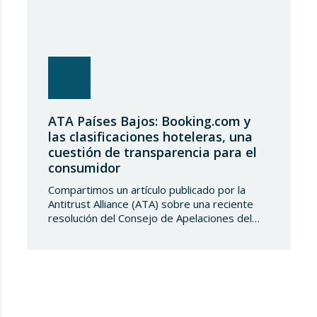
ATA Países Bajos: Booking.com y
las clasificaciones hoteleras, una
cuestión de transparencia para el
consumidor
Compartimos un artículo publicado por la
Antitrust Alliance (ATA) sobre una reciente
resolución del Consejo de Apelaciones del
Código de Publicidad de los Países Bajos,
que considera que Booking.com induce a
error a los consumidores al mostrar en su
plataforma clasificaciones por estrellas
asignadas por los propios hoteles sin
explicar de forma suficientemente clara su
origen….