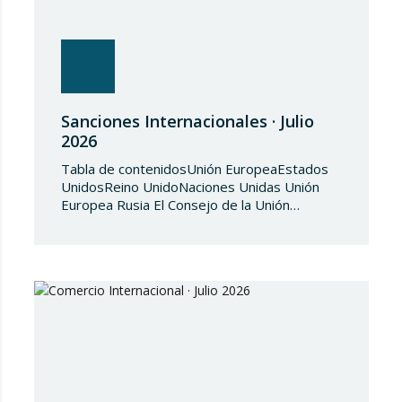
Sanciones Internacionales · Julio
2026
Tabla de contenidosUnión EuropeaEstados
UnidosReino UnidoNaciones Unidas Unión
Europea Rusia El Consejo de la Unión
Europea, en fecha de 3 de julio de 2026,
aprueba el Reglamento de Ejecución (UE)
2026/1541 del Consejo, de 3 de julio de
2026, por el que se aplica el Reglamento
(UE) 2018/1542 relativo a la adopción de
medidas restrictivas…