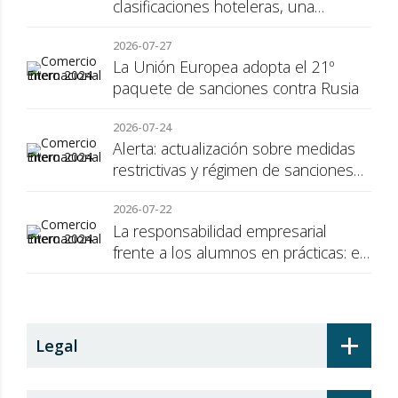
clasificaciones hoteleras, una
cuestión de transparencia para el
2026-07-27
consumidor
La Unión Europea adopta el 21º
paquete de sanciones contra Rusia
2026-07-24
Alerta: actualización sobre medidas
restrictivas y régimen de sanciones
de la UE a Rusia
2026-07-22
La responsabilidad empresarial
frente a los alumnos en prácticas: el
recargo de prestaciones
+
Legal