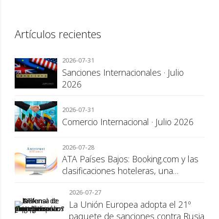
Artículos recientes
2026-07-31
Sanciones Internacionales · Julio
2026
2026-07-31
Comercio Internacional · Julio 2026
2026-07-28
ATA Países Bajos: Booking.com y las
clasificaciones hoteleras, una
cuestión de transparencia para el
2026-07-27
consumidor
La Unión Europea adopta el 21º
paquete de sanciones contra Rusia