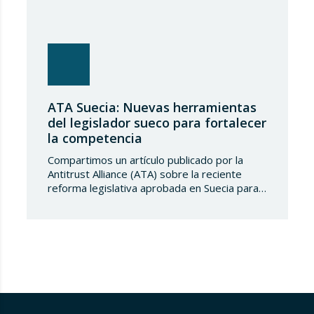
ATA Suecia: Nuevas herramientas
del legislador sueco para fortalecer
la competencia
Compartimos un artículo publicado por la
Antitrust Alliance (ATA) sobre la reciente
reforma legislativa aprobada en Suecia para
reforzar significativamente las facultades de
la Autoridad Sueca de Competencia. Las
nuevas medidas, que entrarán en vigor a
partir del 1 de agosto de 2026 y del 1 de
enero de 2027, introducen herramientas
destinadas a eliminar…