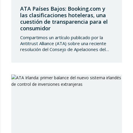
ATA Países Bajos: Booking.com y
las clasificaciones hoteleras, una
cuestión de transparencia para el
consumidor
Compartimos un artículo publicado por la
Antitrust Alliance (ATA) sobre una reciente
resolución del Consejo de Apelaciones del
Código de Publicidad de los Países Bajos,
que considera que Booking.com induce a
error a los consumidores al mostrar en su
plataforma clasificaciones por estrellas
asignadas por los propios hoteles sin
explicar de forma suficientemente clara su
origen….