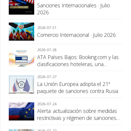
Sanciones Internacionales · Julio
2026
2026-07-31
Comercio Internacional · Julio 2026
2026-07-28
ATA Países Bajos: Booking.com y las
clasificaciones hoteleras, una
cuestión de transparencia para el
2026-07-27
consumidor
La Unión Europea adopta el 21º
paquete de sanciones contra Rusia
2026-07-24
Alerta: actualización sobre medidas
restrictivas y régimen de sanciones
de la UE a Rusia
2026-07-22