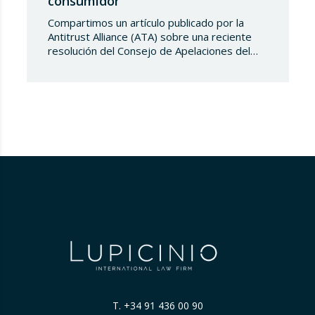
consumidor
Compartimos un artículo publicado por la
Antitrust Alliance (ATA) sobre una reciente
resolución del Consejo de Apelaciones del
Código de Publicidad de los Países Bajos,
que considera que Booking.com induce a
error a los consumidores al mostrar en su
plataforma clasificaciones por estrellas
asignadas por los propios hoteles sin
explicar de forma suficientemente clara su
origen….
T.
+34 91 436 00 90