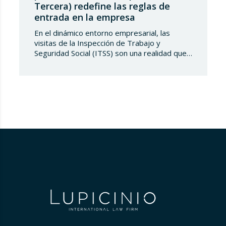
Tercera) redefine las reglas de
entrada en la empresa
En el dinámico entorno empresarial, las
visitas de la Inspección de Trabajo y
Seguridad Social (ITSS) son una realidad que
toda compañía debe conocer y saber
gestionar. Recientemente, una sentencia del
Tribunal Supremo ha generado una notable
controversia al reinterpretar los límites de
estas actuaciones, poniendo en el centro del
debate un derecho fundamental: la…