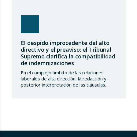
El despido improcedente del alto
directivo y el preaviso: el Tribunal
Supremo clarifica la compatibilidad
de indemnizaciones
En el complejo ámbito de las relaciones
laborales de alta dirección, la redacción y
posterior interpretación de las cláusulas
contractuales es un campo fértil para la
controversia. Recientemente, el Tribunal
Supremo, en su Sentencia 281/2026, de 16
de marzo, ha arrojado luz sobre una cuestión
de notable relevancia práctica: ¿tiene
derecho un alto directivo a…