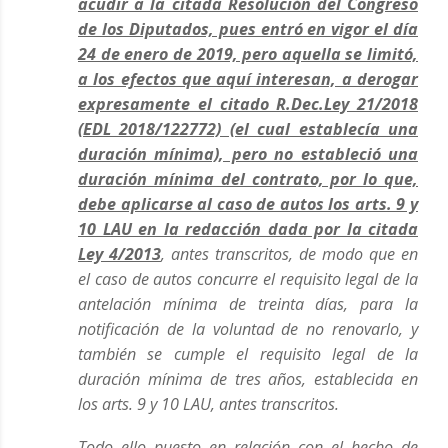
acudir a la citada Resolución del Congreso
de los Diputados, pues entró en vigor el día
24 de enero de 2019, pero aquella se limitó,
a los efectos que aquí interesan, a derogar
expresamente el citado R.Dec.Ley 21/2018
(EDL 2018/122772) (el cual establecía una
duración mínima), pero no estableció una
duración mínima del contrato, por lo que,
debe aplicarse al caso de autos los arts. 9 y
10 LAU en la redacción dada por la citada
Ley 4/2013
, antes transcritos, de modo que en
el caso de autos concurre el requisito legal de la
antelación mínima de treinta días, para la
notificación de la voluntad de no renovarlo, y
también se cumple el requisito legal de la
duración mínima de tres años, establecida en
los arts. 9 y 10 LAU, antes transcritos.
Todo ello puesto en relación con el hecho de