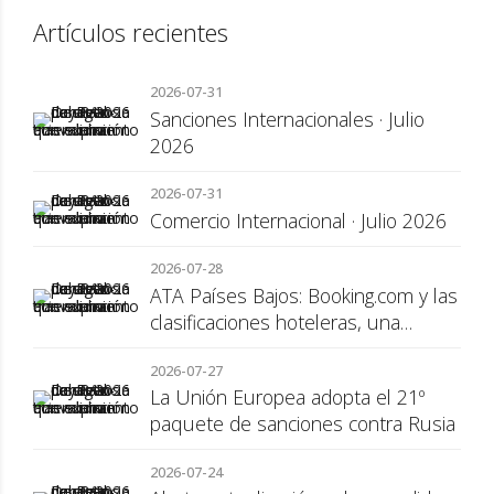
Artículos recientes
2026-07-31
Sanciones Internacionales · Julio
2026
2026-07-31
Comercio Internacional · Julio 2026
2026-07-28
ATA Países Bajos: Booking.com y las
clasificaciones hoteleras, una
cuestión de transparencia para el
2026-07-27
consumidor
La Unión Europea adopta el 21º
paquete de sanciones contra Rusia
2026-07-24