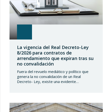
La vigencia del Real Decreto-Ley
8/2026 para contratos de
arrendamiento que expiran tras su
no convalidación
Fuera del revuelo mediático y político que
genera la no convalidación de un Real
Decreto- Ley, existe una evidente
transcendencia jurídica de los efectos de
dicha no convalidación en la vida privada de
los españoles, transcendencia que, en el
caso del Real Decreto-Ley 8/2026, de 20 de
marzo, de medidas en el alquiler en
respuesta…