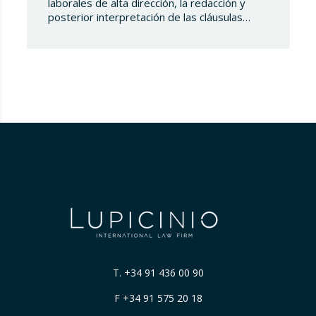
laborales de alta dirección, la redacción y
posterior interpretación de las cláusulas
contractuales es un campo fértil para la
controversia. Recientemente, el Tribunal
Supremo, en su Sentencia 281/2026, de 16
de marzo, ha arrojado luz sobre una cuestión
de notable relevancia práctica: ¿tiene
derecho un alto directivo a…
T.
+34 91 436 00 90
F +34 91 575 20 18