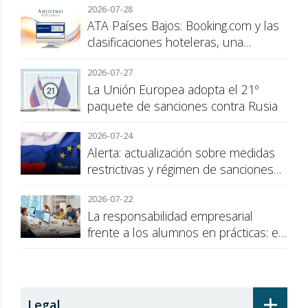
2026-07-28
ATA Países Bajos: Booking.com y las
clasificaciones hoteleras, una
cuestión de transparencia para el
2026-07-27
consumidor
La Unión Europea adopta el 21º
paquete de sanciones contra Rusia
2026-07-24
Alerta: actualización sobre medidas
restrictivas y régimen de sanciones
de la UE a Rusia
2026-07-22
La responsabilidad empresarial
frente a los alumnos en prácticas: el
recargo de prestaciones
+
Legal