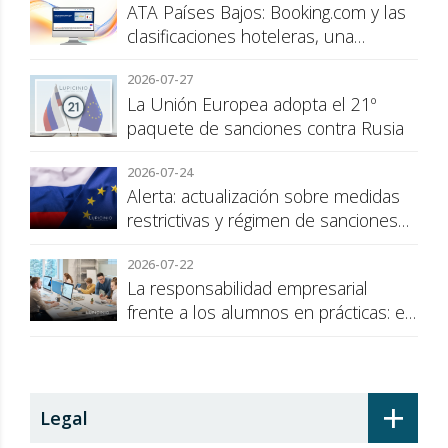
ATA Países Bajos: Booking.com y las
clasificaciones hoteleras, una
cuestión de transparencia para el
2026-07-27
consumidor
La Unión Europea adopta el 21º
paquete de sanciones contra Rusia
2026-07-24
Alerta: actualización sobre medidas
restrictivas y régimen de sanciones
de la UE a Rusia
2026-07-22
La responsabilidad empresarial
frente a los alumnos en prácticas: el
recargo de prestaciones
+
Legal