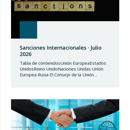
Sanciones Internacionales · Julio
2026
Tabla de contenidosUnión EuropeaEstados
UnidosReino UnidoNaciones Unidas Unión
Europea Rusia El Consejo de la Unión
Europea, en fecha de 3 de julio de 2026,
aprueba el Reglamento de Ejecución (UE)
2026/1541 del Consejo, de 3 de julio de
2026, por el que se aplica el Reglamento
(UE) 2018/1542 relativo a la adopción de
medidas restrictivas…