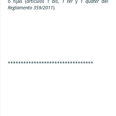
o fijas (
artículos 1 bis
,
1 ter
y
1 quater
del
Reglamento 359/2011
).
*********************************