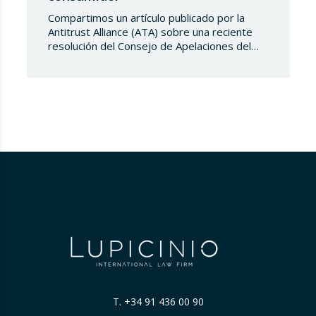
Compartimos un artículo publicado por la
Antitrust Alliance (ATA) sobre una reciente
resolución del Consejo de Apelaciones del
Código de Publicidad de los Países Bajos,
que considera que Booking.com induce a
error a los consumidores al mostrar en su
plataforma clasificaciones por estrellas
asignadas por los propios hoteles sin
explicar de forma suficientemente clara su
origen….
T.
+34 91 436 00 90