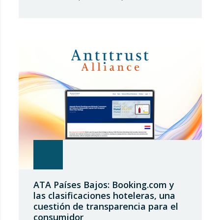
siderúrgica europea ha iniciado una fase de
revisión de salvaguardias comerciales,
coincidiendo con un periodo de reajuste en
los flujos internacionales. La Comisión
Europea ha modificado las condiciones de
entrada de acero, estableciendo un
contingente arancelario de…
ATA Países Bajos: Booking.com y
las clasificaciones hoteleras, una
cuestión de transparencia para el
consumidor