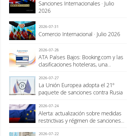
Sanciones Internacionales · Julio
2026
2026-07-31
Comercio Internacional · Julio 2026
2026-07-28
ATA Países Bajos: Booking.com y las
clasificaciones hoteleras, una
cuestión de transparencia para el
2026-07-27
consumidor
La Unión Europea adopta el 21º
paquete de sanciones contra Rusia
2026-07-24
Alerta: actualización sobre medidas
restrictivas y régimen de sanciones
de la UE a Rusia
2026-07-22