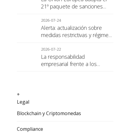
21º paquete de sanciones
contra Rusia
2026-07-24
Alerta: actualización sobre
medidas restrictivas y régimen
de sanciones de la UE a Rusia
2026-07-22
La responsabilidad
empresarial frente a los
alumnos en prácticas: el
recargo de prestaciones
+
Legal
Blockchain y Criptomonedas
Compliance