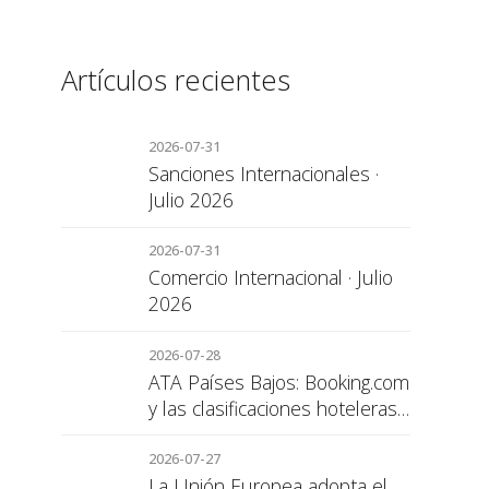
Artículos recientes
2026-07-31
Sanciones Internacionales ·
Julio 2026
2026-07-31
Comercio Internacional · Julio
2026
2026-07-28
ATA Países Bajos: Booking.com
y las clasificaciones hoteleras,
una cuestión de transparencia
para el consumidor
2026-07-27
La Unión Europea adopta el