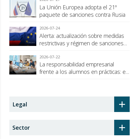
consumidor
La Unión Europea adopta el 21º
paquete de sanciones contra Rusia
2026-07-24
Alerta: actualización sobre medidas
restrictivas y régimen de sanciones
de la UE a Rusia
2026-07-22
La responsabilidad empresarial
frente a los alumnos en prácticas: el
recargo de prestaciones
+
Legal
+
Sector