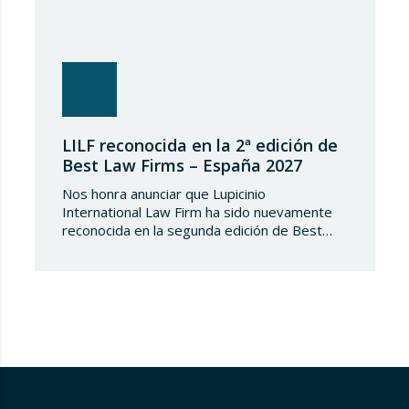
LILF reconocida en la 2ª edición de
Best Law Firms – España 2027
Nos honra anunciar que Lupicinio
International Law Firm ha sido nuevamente
reconocida en la segunda edición de Best
Law Firms – España 2027. Esta edición para
el capítulo español de Best Law
Firms, impulsada por Best Lawyers,
consolida una nueva referencia en la
evaluación de la excelencia jurídica en España.
Tras más de una década de trayectoria en
Estados Unidos…