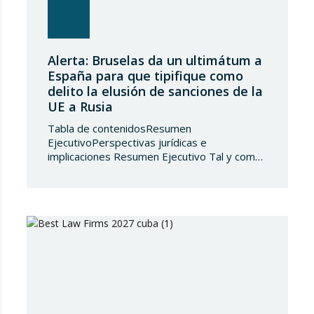
Alerta: Bruselas da un ultimátum a
España para que tipifique como
delito la elusión de sanciones de la
UE a Rusia
Tabla de contenidosResumen
EjecutivoPerspectivas jurídicas e
implicaciones Resumen Ejecutivo Tal y como
adelantábamos en su día, la Directiva
2024/1226 obligaba a los Estados miembros
a incorporar en su derecho nacional nuevos
tipos penales que sancionaran la vulneración
de las medidas restrictivas adoptadas por la
UE. Ante el incumplimiento de la obligación de
transposición de la…