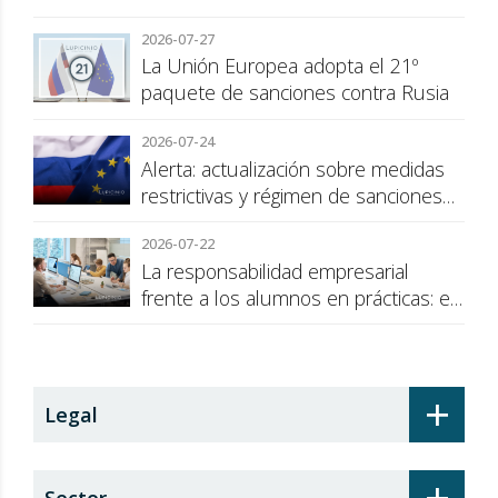
cuestión de transparencia para el
2026-07-27
consumidor
La Unión Europea adopta el 21º
paquete de sanciones contra Rusia
2026-07-24
Alerta: actualización sobre medidas
restrictivas y régimen de sanciones
de la UE a Rusia
2026-07-22
La responsabilidad empresarial
frente a los alumnos en prácticas: el
recargo de prestaciones
+
Legal
+
Sector