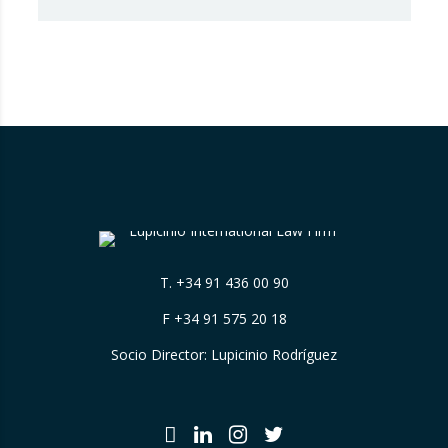
gestionar. Recientemente, una sentencia del
Tribunal Supremo ha generado una notable
controversia al reinterpretar los límites de
estas actuaciones, poniendo en el centro del
debate un derecho fundamental: la…
T.
+34 91 436 00 90
F +34 91 575 20 18
Socio Director: Lupicinio Rodríguez