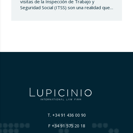
visitas de la Inspección de Trabajo y
Seguridad Social (ITSS) son una realidad que
toda compañía debe conocer y saber
gestionar. Recientemente, una sentencia del
Tribunal Supremo ha generado una notable
controversia al reinterpretar los límites de
estas actuaciones, poniendo en el centro del
debate un derecho fundamental: la…
T.
+34 91 436 00 90
F +34 91 575 20 18