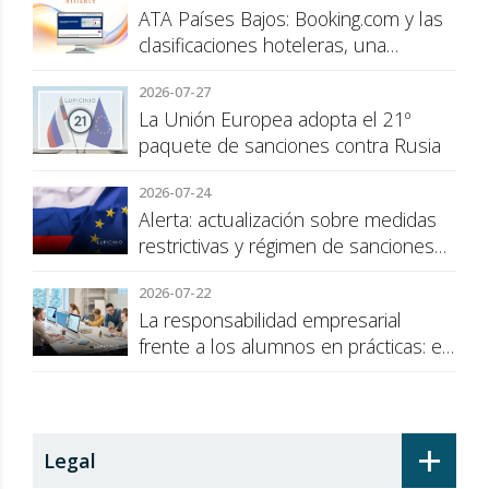
ATA Países Bajos: Booking.com y las
clasificaciones hoteleras, una
cuestión de transparencia para el
2026-07-27
consumidor
La Unión Europea adopta el 21º
paquete de sanciones contra Rusia
2026-07-24
Alerta: actualización sobre medidas
restrictivas y régimen de sanciones
de la UE a Rusia
2026-07-22
La responsabilidad empresarial
frente a los alumnos en prácticas: el
recargo de prestaciones
+
Legal